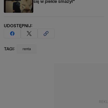
się w piekle smażył"
UDOSTĘPNIJ:
TAGI:
renta