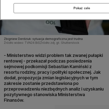
Pokaż cele
Zbigniew Derdziuk: sytuacja demograficzna jest trudna
Źródło wideo: TVN24 BiS
Źródło zdj. gł.: Shutterstock
- Ministerstwo widzi problem tak zwanej pułapki
rentowej - przekazał podczas posiedzenia
sejmowej podkomisji Sebastian Kamiński z
resortu rodziny, pracy i polityki społecznej. Jak
dodał, propozycja zmian legislacyjnych w tym
zakresie zostanie przedstawiona po
przeprowadzeniu niezbędnych analiz i uzyskaniu
pozytywnego stanowiska Ministerstwa
Finansów.