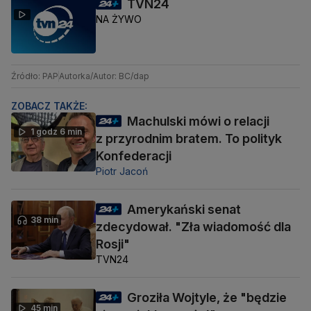
TVN24
NA ŻYWO
Źródło: PAP
Autorka/Autor: BC/dap
ZOBACZ TAKŻE:
Machulski mówi o relacji
1 godz 6 min
z przyrodnim bratem. To polityk
Konfederacji
Piotr Jacoń
Amerykański senat
38 min
zdecydował. "Zła wiadomość dla
Rosji"
TVN24
Groziła Wojtyle, że "będzie
45 min