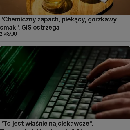
"Chemiczny zapach, piekący, gorzkawy
smak". GIS ostrzega
Z KRAJU
"To jest właśnie najciekawsze".