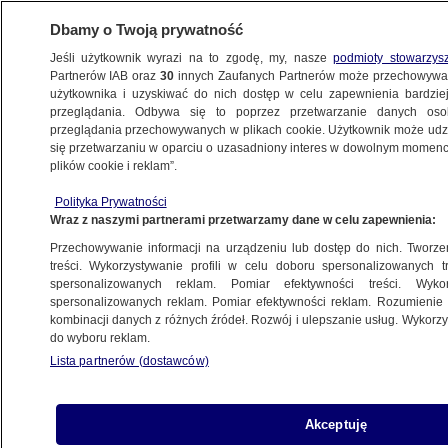
Dbamy o Twoją prywatność
Jeśli użytkownik wyrazi na to zgodę, my, nasze
podmioty stowarzys
Partnerów IAB oraz
30
innych Zaufanych Partnerów może przechowywa
BIZNES
użytkownika i uzyskiwać do nich dostęp w celu zapewnienia bardzi
przeglądania. Odbywa się to poprzez przetwarzanie danych os
przeglądania przechowywanych w plikach cookie. Użytkownik może udzie
PIENIĄDZE
się przetwarzaniu w oparciu o uzasadniony interes w dowolnym momencie
plików cookie i reklam”.
Wpadają w "pułapkę rentową".
Polityka Prywatności
Ministerstwo zabiera głos
Wraz z naszymi partnerami przetwarzamy dane w celu zapewnienia:
Przechowywanie informacji na urządzeniu lub dostęp do nich. Tworzeni
2.06.2025, 21:39
treści. Wykorzystywanie profili w celu doboru spersonalizowanych tr
spersonalizowanych reklam. Pomiar efektywności treści. Wyko
spersonalizowanych reklam. Pomiar efektywności reklam. Rozumienie o
Udostępnij
kombinacji danych z różnych źródeł. Rozwój i ulepszanie usług. Wykor
do wyboru reklam.
Lista partnerów (dostawców)
Akceptuję