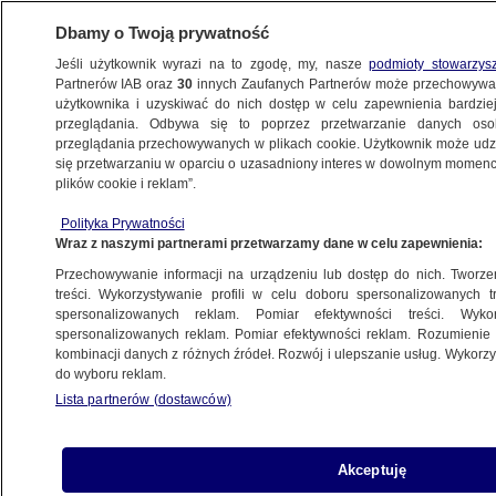
Dbamy o Twoją prywatność
Jeśli użytkownik wyrazi na to zgodę, my, nasze
podmioty stowarzys
Partnerów IAB oraz
30
innych Zaufanych Partnerów może przechowywa
BIZNES
użytkownika i uzyskiwać do nich dostęp w celu zapewnienia bardzi
przeglądania. Odbywa się to poprzez przetwarzanie danych os
przeglądania przechowywanych w plikach cookie. Użytkownik może udzie
PIENIĄDZE
się przetwarzaniu w oparciu o uzasadniony interes w dowolnym momencie
plików cookie i reklam”.
Ponad 20 miliardów złotych zwrotów
Polityka Prywatności
z podatku. Najnowsze dane o PIT
Wraz z naszymi partnerami przetwarzamy dane w celu zapewnienia:
Przechowywanie informacji na urządzeniu lub dostęp do nich. Tworzeni
Oprac.
Wiktor Knowski
treści. Wykorzystywanie profili w celu doboru spersonalizowanych tr
spersonalizowanych reklam. Pomiar efektywności treści. Wyko
26.05.2026, 11:10
spersonalizowanych reklam. Pomiar efektywności reklam. Rozumienie o
kombinacji danych z różnych źródeł. Rozwój i ulepszanie usług. Wykor
do wyboru reklam.
Posłuchaj artykułu
Czyta lektor AI
Lista partnerów (dostawców)
Akceptuję