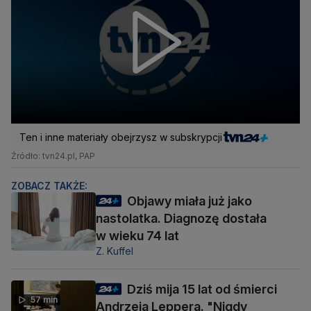
Ten i inne materiały obejrzysz w subskrypcji
Źródło: tvn24.pl, PAP
ZOBACZ TAKŻE:
Objawy miała już jako
nastolatka. Diagnozę dostała
w wieku 74 lat
Z. Kuffel
Dziś mija 15 lat od śmierci
57 min
Andrzeja Leppera. "Nigdy