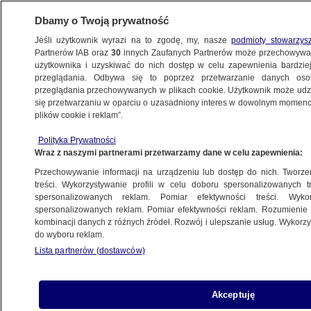
Dbamy o Twoją prywatność
Jeśli użytkownik wyrazi na to zgodę, my, nasze
podmioty stowarzys
Partnerów IAB oraz
30
innych Zaufanych Partnerów może przechowywa
BIZNES
użytkownika i uzyskiwać do nich dostęp w celu zapewnienia bardzi
przeglądania. Odbywa się to poprzez przetwarzanie danych os
przeglądania przechowywanych w plikach cookie. Użytkownik może udzie
PIENIĄDZE
się przetwarzaniu w oparciu o uzasadniony interes w dowolnym momencie
plików cookie i reklam”.
Tyle zarabiają Polacy. Nowe dane
Polityka Prywatności
Wraz z naszymi partnerami przetwarzamy dane w celu zapewnienia:
Oprac.
Paulina Karpińska
Przechowywanie informacji na urządzeniu lub dostęp do nich. Tworzeni
11.05.2026, 09:55
treści. Wykorzystywanie profili w celu doboru spersonalizowanych tr
spersonalizowanych reklam. Pomiar efektywności treści. Wyko
spersonalizowanych reklam. Pomiar efektywności reklam. Rozumienie o
Posłuchaj artykułu
kombinacji danych z różnych źródeł. Rozwój i ulepszanie usług. Wykor
Czyta lektor AI
do wyboru reklam.
Lista partnerów (dostawców)
Akceptuję