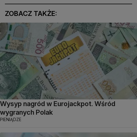
ZOBACZ TAKŻE:
Wysyp nagród w Eurojackpot. Wśród
wygranych Polak
PIENIĄDZE