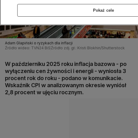
Pokaż cele
Adam Glapiński o ryzykach dla inflacji
Źródło wideo: TVN24 BiS
Źródło zdj. gł.: Kristi Blokhin/Shutterstock
W październiku 2025 roku inflacja bazowa - po
wyłączeniu cen żywności i energii - wyniosła 3
procent rok do roku - podano w komunikacie.
Wskaźnik CPI w analizowanym okresie wyniósł
2,8 procent w ujęciu rocznym.