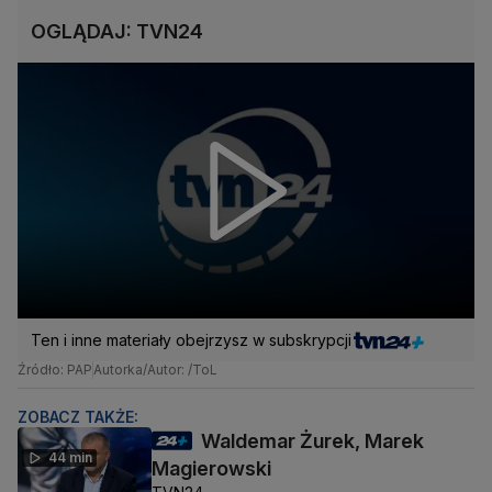
OGLĄDAJ: TVN24
Ten i inne materiały obejrzysz w subskrypcji
Źródło: PAP
Autorka/Autor: /ToL
ZOBACZ TAKŻE:
Waldemar Żurek, Marek
44 min
Magierowski