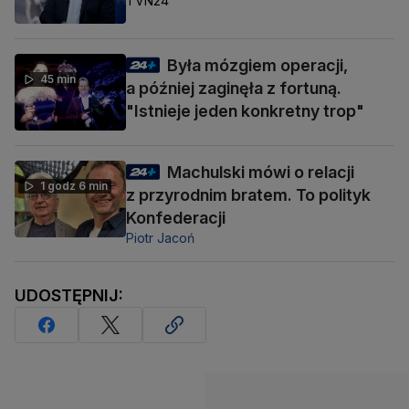
TVN24
Była mózgiem operacji,
45 min
a później zaginęła z fortuną.
"Istnieje jeden konkretny trop"
Machulski mówi o relacji
1 godz 6 min
z przyrodnim bratem. To polityk
Konfederacji
Piotr Jacoń
UDOSTĘPNIJ: