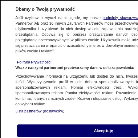
Dbamy o Twoją prywatność
Jeśli użytkownik wyrazi na to zgodę, my, nasze
podmioty stowarzys
Partnerów IAB oraz
30
innych Zaufanych Partnerów może przechowywa
BIZNES
użytkownika i uzyskiwać do nich dostęp w celu zapewnienia bardzi
przeglądania. Odbywa się to poprzez przetwarzanie danych os
przeglądania przechowywanych w plikach cookie. Użytkownik może udzie
PIENIĄDZE
się przetwarzaniu w oparciu o uzasadniony interes w dowolnym momencie
plików cookie i reklam”.
Inflacja bazowa w Polsce. Nowe dane
Polityka Prywatności
Wraz z naszymi partnerami przetwarzamy dane w celu zapewnienia:
17.11.2025, 14:04
Przechowywanie informacji na urządzeniu lub dostęp do nich. Tworzeni
treści. Wykorzystywanie profili w celu doboru spersonalizowanych tr
Posłuchaj artykułu
spersonalizowanych reklam. Pomiar efektywności treści. Wyko
Czyta lektor AI
spersonalizowanych reklam. Pomiar efektywności reklam. Rozumienie o
kombinacji danych z różnych źródeł. Rozwój i ulepszanie usług. Wykor
do wyboru reklam.
Lista partnerów (dostawców)
Akceptuję