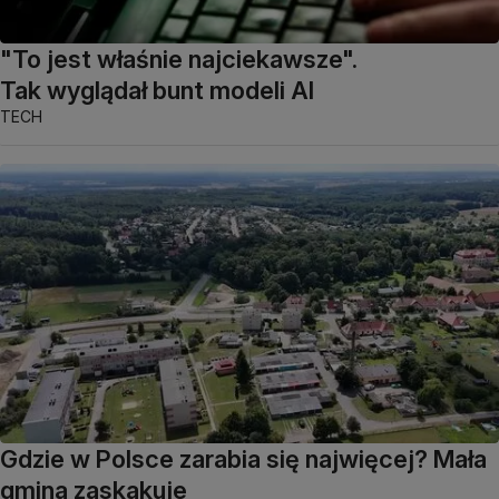
"To jest właśnie najciekawsze".
Tak wyglądał bunt modeli AI
TECH
Gdzie w Polsce zarabia się najwięcej? Mała
gmina zaskakuje