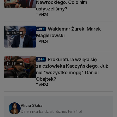
Nawrockiego. Co o nim
usłyszeliśmy?
TVN24
Waldemar Żurek, Marek
44 min
Magierowski
TVN24
Prokuratura wzięła się
28 min
za człowieka Kaczyńskiego. Już
nie "wszystko mogę" Daniel
Obajtek?
TVN24
Alicja Skiba
Dziennikarka działu Biznes tvn24.pl