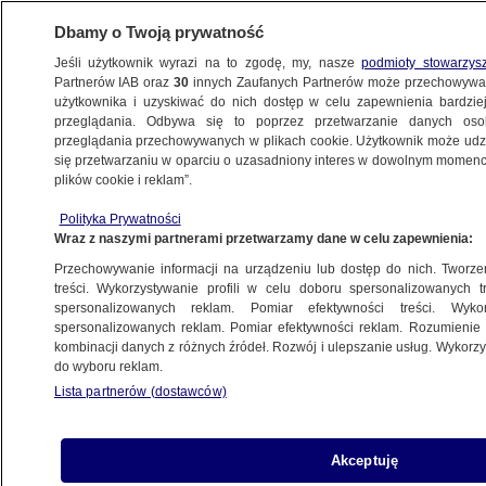
Dbamy o Twoją prywatność
Jeśli użytkownik wyrazi na to zgodę, my, nasze
podmioty stowarzys
Partnerów IAB oraz
30
innych Zaufanych Partnerów może przechowywa
BIZNES
użytkownika i uzyskiwać do nich dostęp w celu zapewnienia bardzi
przeglądania. Odbywa się to poprzez przetwarzanie danych os
przeglądania przechowywanych w plikach cookie. Użytkownik może udzie
NIERUCHOMOŚCI
się przetwarzaniu w oparciu o uzasadniony interes w dowolnym momencie
plików cookie i reklam”.
Mieszkania coraz mniej dostępne.
Polityka Prywatności
Najmocniej odczuwają to single
Wraz z naszymi partnerami przetwarzamy dane w celu zapewnienia:
Przechowywanie informacji na urządzeniu lub dostęp do nich. Tworzeni
Oprac.
Alicja Skiba
treści. Wykorzystywanie profili w celu doboru spersonalizowanych tr
spersonalizowanych reklam. Pomiar efektywności treści. Wyko
17.05.2026, 10:39
spersonalizowanych reklam. Pomiar efektywności reklam. Rozumienie o
kombinacji danych z różnych źródeł. Rozwój i ulepszanie usług. Wykor
do wyboru reklam.
Posłuchaj artykułu
Czyta lektor AI
Lista partnerów (dostawców)
Akceptuję