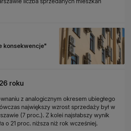
arszawie liczba sprzedanych mieszkań
ne konsekwencje"
26 roku
ównaniu z analogicznym okresem ubiegłego
 Wówczas największy wzrost sprzedaży był w
rszawie (7 proc.). Z kolei najsłabszy wynik
 o 21 proc. niższa niż rok wcześniej.