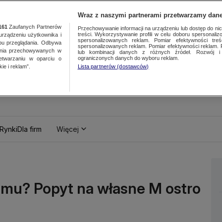
Wraz z naszymi partnerami przetwarzamy dane
161
Zaufanych Partnerów
Przechowywanie informacji na urządzeniu lub dostęp do nich.
treści. Wykorzystywanie profili w celu doboru spersonalizo
ządzeniu użytkownika i
spersonalizowanych reklam. Pomiar efektywności treś
bu przeglądania. Odbywa
spersonalizowanych reklam. Pomiar efektywności reklam. 
ania przechowywanych w
lub kombinacji danych z różnych źródeł. Rozwój i 
ograniczonych danych do wyboru reklam.
zetwarzaniu w oparciu o
ie i reklam”.
Lista partnerów (dostawców)
Rynki
Dla firm
Więcej
mu? Popyt na własne M ostro