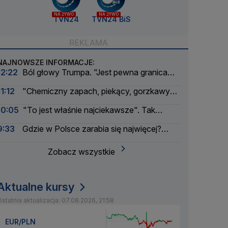
NA ŻYWO
NA ŻYWO
TVN24
TVN24 BiS
NAJNOWSZE INFORMACJE:
12:22
Ból głowy Trumpa. "Jest pewna granica
bólu dla amerykańskiego prezydenta"
11:12
"Chemiczny zapach, piekący, gorzkawy
smak". GIS ostrzega
10:05
"To jest właśnie najciekawsze". Tak
wyglądał bunt modeli AI
9:33
Gdzie w Polsce zarabia się najwięcej?
Mała gmina zaskakuje
Zobacz wszystkie
Aktualne kursy
statnia aktualizacja: 07.08.2026, 21:58
EUR/PLN