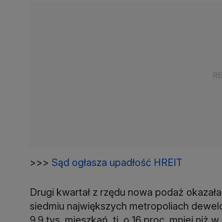
>>>
Sąd ogłasza upadłość HREIT
Drugi kwartał z rzędu nowa podaż okazała
siedmiu największych metropoliach dewel
9,9 tys. mieszkań, tj. o 16 proc. mniej niż