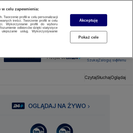
 w celu zapewnienia:
 Tworzenie profili w celu personalizacji
Akceptuję
wanych treści. Tworzenie profili w celu
ci. Wykorzystanie profili do wyboru
Rozumienie odbiorców dzięki statystyce
ulepszanie usług. Wykorzystywanie
Pokaż cele
SUBSKRYBUJ
Przejdź do
Szukaj
Zaloguj się
Menu
Czytaj
Słuchaj
Oglądaj
OGLĄDAJ NA ŻYWO