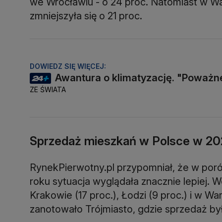
we Wrocławiu - o 24 proc. Natomiast w W
zmniejszyła się o 21 proc.
DOWIEDZ SIĘ WIĘCEJ:
Awantura o klimatyzację. "Poważ
ZE ŚWIATA
Sprzedaż mieszkań w Polsce w 20
RynekPierwotny.pl przypomniał, że w por
roku sytuacja wyglądała znacznie lepiej.
Krakowie (17 proc.), Łodzi (9 proc.) i w Wa
zanotowało Trójmiasto, gdzie sprzedaż była