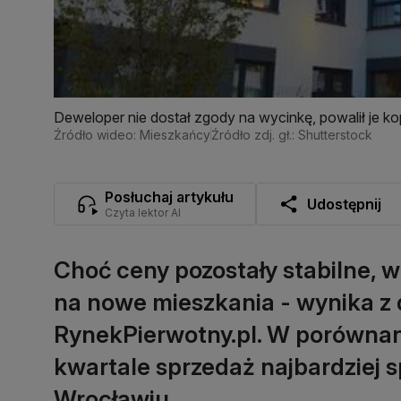
Deweloper nie dostał zgody na wycinkę, powalił je k
Źródło wideo: Mieszkańcy
Źródło zdj. gł.: Shutterstock
Posłuchaj artykułu
Udostępnij
Czyta lektor AI
Choć ceny pozostały stabilne, w
na nowe mieszkania - wynika z
RynekPierwotny.pl. W porównan
kwartale sprzedaż najbardziej s
Wrocławiu.