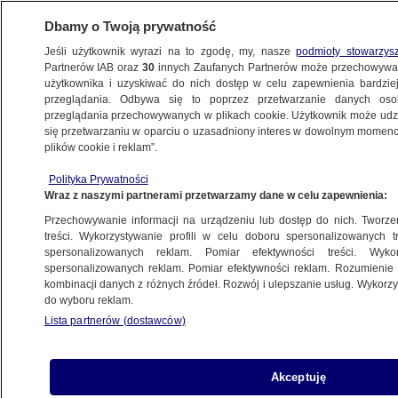
Dbamy o Twoją prywatność
Jeśli użytkownik wyrazi na to zgodę, my, nasze
podmioty stowarzys
Partnerów IAB oraz
30
innych Zaufanych Partnerów może przechowywa
BIZNES
użytkownika i uzyskiwać do nich dostęp w celu zapewnienia bardzi
przeglądania. Odbywa się to poprzez przetwarzanie danych os
przeglądania przechowywanych w plikach cookie. Użytkownik może udzie
NIERUCHOMOŚCI
się przetwarzaniu w oparciu o uzasadniony interes w dowolnym momencie
plików cookie i reklam”.
Ożywienie na rynku mieszkań. Wysyp
Polityka Prywatności
nowych inwestycji
Wraz z naszymi partnerami przetwarzamy dane w celu zapewnienia:
Przechowywanie informacji na urządzeniu lub dostęp do nich. Tworzeni
Oprac.
Wiktor Knowski
treści. Wykorzystywanie profili w celu doboru spersonalizowanych tr
spersonalizowanych reklam. Pomiar efektywności treści. Wyko
24.05.2026, 12:00
spersonalizowanych reklam. Pomiar efektywności reklam. Rozumienie o
kombinacji danych z różnych źródeł. Rozwój i ulepszanie usług. Wykor
do wyboru reklam.
Posłuchaj artykułu
Czyta lektor AI
Lista partnerów (dostawców)
Akceptuję