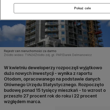
Pokaż cele
Rejestr cen nieruchomości za darmo
Źródło wideo: TVN24
Źródło zdj. gł.: PAP/Darek Delmanowicz
W kwietniu deweloperzy rozpoczęli wyjątkowo
dużo nowych inwestycji - wynika z raportu
Otodom, opracowanego na podstawie danych
Głównego Urzędu Statystycznego. Rozpoczęto
budowę ponad 15 tysięcy mieszkań - to wzrost o
przeszło 27 procent rok do roku i 22 procent
względem marca.