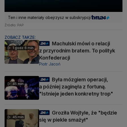
Ten i inne materiały obejrzysz w subskrypcji
Źródło: PAP
ZOBACZ TAKŻE:
Machulski mówi o relacji
1 godz 6 min
z przyrodnim bratem. To polityk
Konfederacji
Piotr Jacoń
Była mózgiem operacji,
45 min
a później zaginęła z fortuną.
"Istnieje jeden konkretny trop"
Groziła Wojtyle, że "będzie
45 min
się w piekle smażył"