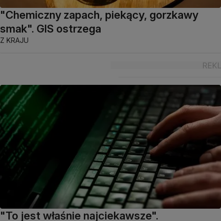
"Chemiczny zapach, piekący, gorzkawy
smak". GIS ostrzega
Z KRAJU
"To jest właśnie najciekawsze".