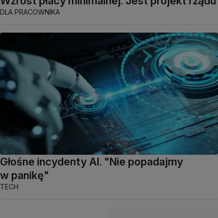
Wzrost płacy minimalnej. Jest projekt rządu
DLA PRACOWNIKA
Głośne incydenty AI. "Nie popadajmy
w panikę"
TECH