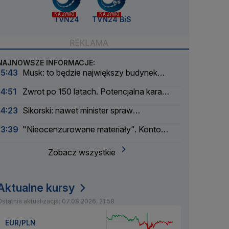
NA ŻYWO
NA ŻYWO
TVN24
TVN24 BiS
NAJNOWSZE INFORMACJE:
15:43
Musk: to będzie największy budynek
świata
14:51
Zwrot po 150 latach. Potencjalna kara
liczona w dziesiątkach tysięcy
14:23
Sikorski: nawet minister spraw
zagranicznych korzysta
13:39
"Nieocenzurowane materiały". Konto
świstaków na OnlyFans
Zobacz wszystkie
Aktualne kursy
statnia aktualizacja: 07.08.2026, 21:58
EUR/PLN