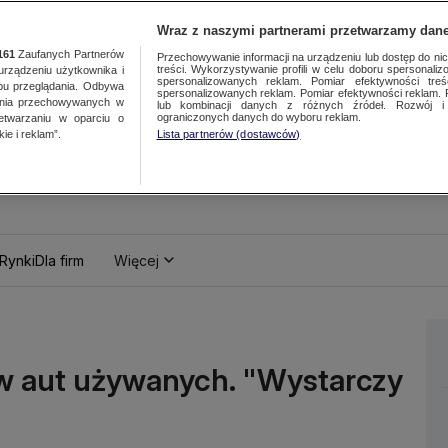
Wraz z naszymi partnerami przetwarzamy dane
161
Zaufanych Partnerów
Przechowywanie informacji na urządzeniu lub dostęp do nich.
treści. Wykorzystywanie profili w celu doboru spersonalizo
ządzeniu użytkownika i
spersonalizowanych reklam. Pomiar efektywności treś
bu przeglądania. Odbywa
spersonalizowanych reklam. Pomiar efektywności reklam. 
ania przechowywanych w
lub kombinacji danych z różnych źródeł. Rozwój i 
ograniczonych danych do wyboru reklam.
zetwarzaniu w oparciu o
ie i reklam”.
Lista partnerów (dostawców)
Rynki
Dla firm
Więcej
w aut używanych. "Wystarczy