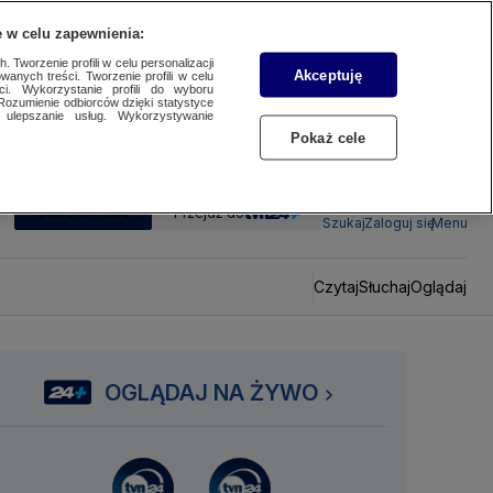
 w celu zapewnienia:
 Tworzenie profili w celu personalizacji
Akceptuję
wanych treści. Tworzenie profili w celu
ci. Wykorzystanie profili do wyboru
Rozumienie odbiorców dzięki statystyce
ulepszanie usług. Wykorzystywanie
Pokaż cele
SUBSKRYBUJ
Przejdź do
Szukaj
Zaloguj się
Menu
Czytaj
Słuchaj
Oglądaj
OGLĄDAJ NA ŻYWO