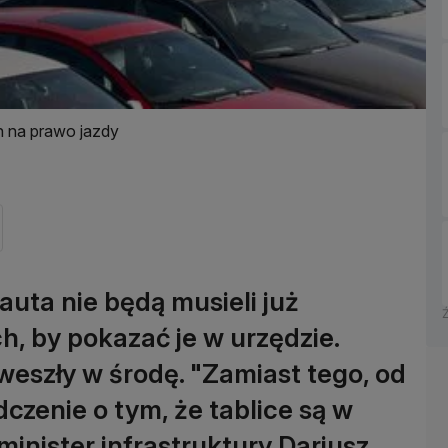
h na prawo jazdy
uta nie będą musieli już
h, by pokazać je w urzędzie.
weszły w środę. "Zamiast tego, od
dczenie o tym, że tablice są w
inister infrastruktury Dariusz