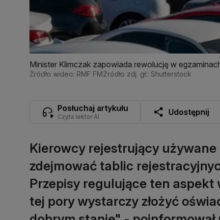
Minister Klimczak zapowiada rewolucję w egzaminac
Źródło wideo: RMF FM
Źródło zdj. gł.: Shutterstock
Posłuchaj artykułu
Udostępnij
Czyta lektor AI
Kierowcy rejestrujący używane a
zdejmować tablic rejestracyjnyc
Przepisy regulujące ten aspekt 
tej pory wystarczy złożyć oświa
dobrym stanie" - poinformował m