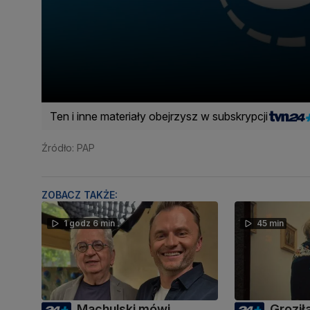
Ten i inne materiały obejrzysz w subskrypcji
Źródło: PAP
ZOBACZ TAKŻE:
1 godz 6 min
45 min
Machulski mówi
Groził