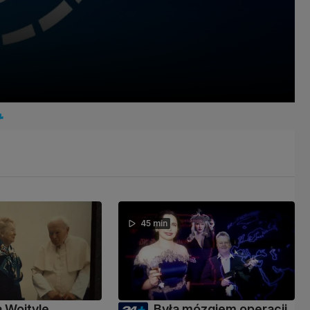
45 min
a Wojtyle,
Była mózgiem operacji,