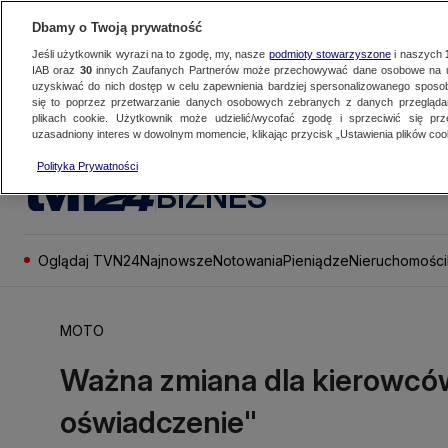
Dbamy o Twoją prywatność
Jeśli użytkownik wyrazi na to zgodę, my, nasze
podmioty stowarzyszone
i naszych
IAB oraz
30
innych Zaufanych Partnerów może przechowywać dane osobowe na ur
uzyskiwać do nich dostęp w celu zapewnienia bardziej spersonalizowanego sposo
się to poprzez przetwarzanie danych osobowych zebranych z danych przegląd
plikach cookie. Użytkownik może udzielić/wycofać zgodę i sprzeciwić się pr
uzasadniony interes w dowolnym momencie, klikając przycisk „Ustawienia plików cook
Polityka Prywatności
BIZNES
Oglądaj TVN24
Najnowsze
Notowania
Pieniądze
Nieruchomości
MOTO
Ważna zmiana dla kierowcó
oświadczenie"