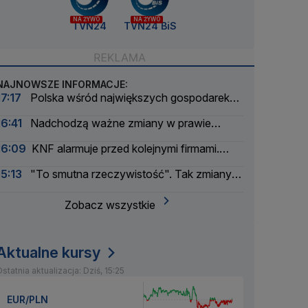
NA ŻYWO
NA ŻYWO
TVN24
TVN24 BiS
NAJNOWSZE INFORMACJE:
17:17
Polska wśród największych gospodarek
UE. Wyprzedzamy Belgię i Szwecję
16:41
Nadchodzą ważne zmiany w prawie
energetycznym
16:09
KNF alarmuje przed kolejnymi firmami.
Sprawy zbada prokuratura
15:13
"To smutna rzeczywistość". Tak zmiany
klimatu uderzają w energetykę
Zobacz wszystkie
Aktualne kursy
statnia aktualizacja: Dziś, 15:25
EUR/PLN