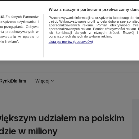
Wraz z naszymi partnerami przetwarzamy dane
161
Zaufanych Partnerów
Przechowywanie informacji na urządzeniu lub dostęp do nich.
treści. Wykorzystywanie profili w celu doboru spersonalizo
ządzeniu użytkownika i
spersonalizowanych reklam. Pomiar efektywności treś
bu przeglądania. Odbywa
spersonalizowanych reklam. Pomiar efektywności reklam. 
ania przechowywanych w
lub kombinacji danych z różnych źródeł. Rozwój i 
ograniczonych danych do wyboru reklam.
zetwarzaniu w oparciu o
ie i reklam”.
Lista partnerów (dostawców)
Rynki
Dla firm
Więcej
iększym udziałem na polskim
dzie w miliony