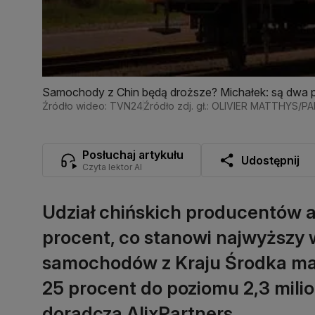
Samochody z Chin będą droższe? Michałek: są dwa
Źródło wideo: TVN24
Źródło zdj. gł.: OLIVIER MATTHYS/P
Posłuchaj artykułu
Udostępnij
Czyta lektor AI
Udział chińskich producentów a
procent, co stanowi najwyższy w
samochodów z Kraju Środka ma
25 procent do poziomu 2,3 milio
doradcza AlixPartners.