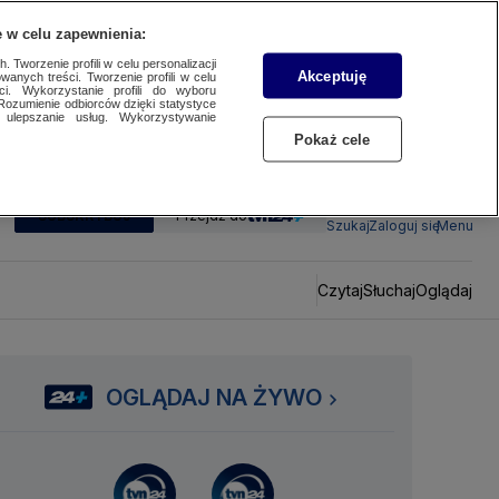
 w celu zapewnienia:
 Tworzenie profili w celu personalizacji
Akceptuję
wanych treści. Tworzenie profili w celu
ci. Wykorzystanie profili do wyboru
Rozumienie odbiorców dzięki statystyce
ulepszanie usług. Wykorzystywanie
Pokaż cele
SUBSKRYBUJ
Przejdź do
Szukaj
Zaloguj się
Menu
Czytaj
Słuchaj
Oglądaj
OGLĄDAJ NA ŻYWO