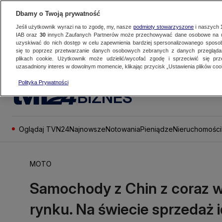
Dbamy o Twoją prywatność
Jeśli użytkownik wyrazi na to zgodę, my, nasze
podmioty stowarzyszone
i naszych
IAB oraz
30
innych Zaufanych Partnerów może przechowywać dane osobowe na ur
uzyskiwać do nich dostęp w celu zapewnienia bardziej spersonalizowanego sposo
się to poprzez przetwarzanie danych osobowych zebranych z danych przegląd
plikach cookie. Użytkownik może udzielić/wycofać zgodę i sprzeciwić się pr
uzasadniony interes w dowolnym momencie, klikając przycisk „Ustawienia plików cook
Polityka Prywatności
BIZNES
Oglądaj TVN24
Najnowsze
Notowania
Pieniądze
Nieruchomości
MOTO
Samochody z Chin z coraz w
rynku. Na świecie sprzedaż i