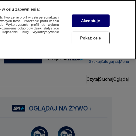
 w celu zapewnienia:
 Tworzenie profili w celu personalizacji
Akceptuję
wanych treści. Tworzenie profili w celu
ci. Wykorzystanie profili do wyboru
Rozumienie odbiorców dzięki statystyce
ulepszanie usług. Wykorzystywanie
Pokaż cele
SUBSKRYBUJ
Przejdź do
Szukaj
Zaloguj się
Menu
Czytaj
Słuchaj
Oglądaj
OGLĄDAJ NA ŻYWO