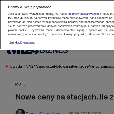
Dbamy o Twoją prywatność
Jeśli użytkownik wyrazi na to zgodę, my, nasze
podmioty stowarzyszone
i naszych
IAB oraz
30
innych Zaufanych Partnerów może przechowywać dane osobowe na ur
uzyskiwać do nich dostęp w celu zapewnienia bardziej spersonalizowanego sposo
się to poprzez przetwarzanie danych osobowych zebranych z danych przegląd
plikach cookie. Użytkownik może udzielić/wycofać zgodę i sprzeciwić się pr
uzasadniony interes w dowolnym momencie, klikając przycisk „Ustawienia plików cook
Polityka Prywatności
BIZNES
Oglądaj TVN24
Najnowsze
Notowania
Pieniądze
Nieruchomości
MOTO
Nowe ceny na stacjach. Ile 
Oprac.
Wiktor Knowski
29.06.2026, 12:13
|