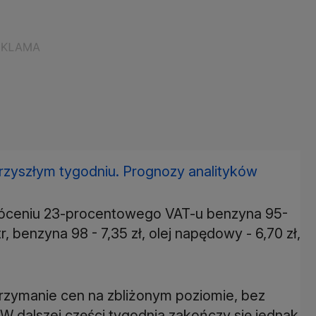
przyszłym tygodniu. Prognozy analityków
wróceniu 23-procentowego VAT-u benzyna 95-
r, benzyna 98 - 7,35 zł, olej napędowy - 6,70 zł,
rzymanie cen na zbliżonym poziomie, bez
W dalszej części tygodnia zakończy się jednak