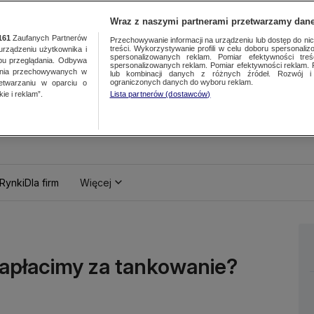
Wraz z naszymi partnerami przetwarzamy dane
161
Zaufanych Partnerów
Przechowywanie informacji na urządzeniu lub dostęp do nich.
treści. Wykorzystywanie profili w celu doboru spersonalizo
ządzeniu użytkownika i
spersonalizowanych reklam. Pomiar efektywności treś
bu przeglądania. Odbywa
spersonalizowanych reklam. Pomiar efektywności reklam. 
ania przechowywanych w
lub kombinacji danych z różnych źródeł. Rozwój i 
ograniczonych danych do wyboru reklam.
zetwarzaniu w oparciu o
ie i reklam”.
Lista partnerów (dostawców)
Rynki
Dla firm
Więcej
zapłacimy za tankowanie?