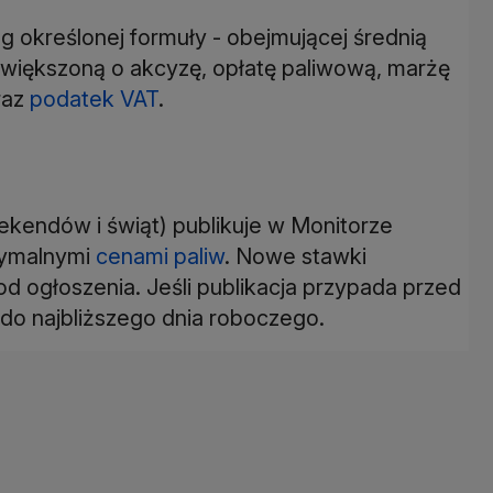
 określonej formuły - obejmującej średnią
owiększoną o akcyzę, opłatę paliwową, marżę
raz
podatek VAT
.
ekendów i świąt) publikuje w Monitorze
symalnymi
cenami paliw
. Nowe stawki
 ogłoszenia. Jeśli publikacja przypada przed
do najbliższego dnia roboczego.