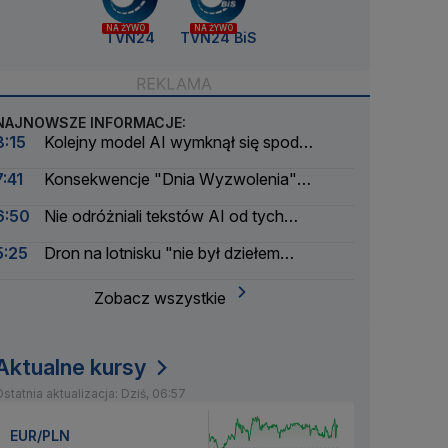
NA ŻYWO
NA ŻYWO
TVN24
TVN24 BiS
NAJNOWSZE INFORMACJE:
8:15
Kolejny model AI wymknął się spod
kontroli. Meta zgłasza incydent
7:41
Konsekwencje "Dnia Wyzwolenia"
Trumpa. Zwrócili 100 miliardów
6:50
Nie odróżniali tekstów AI od tych
napisanych przez ludzi. Wyniki nowego badania
5:25
Dron na lotnisku "nie był dziełem
amatorów". Pierwsze ustalenia
Zobacz wszystkie
Aktualne kursy
statnia aktualizacja: Dziś, 06:57
EUR/PLN