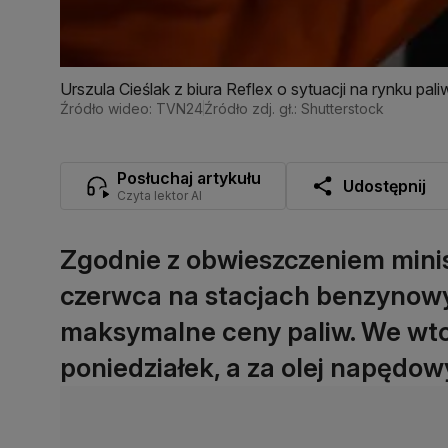
Urszula Cieślak z biura Reflex o sytuacji na rynku pali
Źródło wideo: TVN24
Źródło zdj. gł.: Shutterstock
Posłuchaj artykułu
Udostępnij
Czyta lektor AI
Zgodnie z obwieszczeniem minis
czerwca na stacjach benzyno
maksymalne ceny paliw. We wto
poniedziałek, a za olej napędow