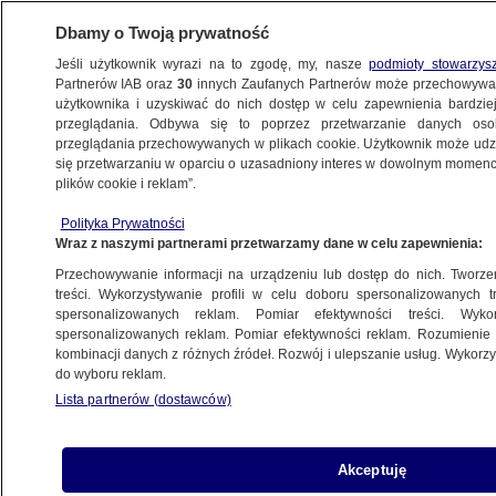
Dbamy o Twoją prywatność
Jeśli użytkownik wyrazi na to zgodę, my, nasze
podmioty stowarzys
Partnerów IAB oraz
30
innych Zaufanych Partnerów może przechowywa
BIZNES
użytkownika i uzyskiwać do nich dostęp w celu zapewnienia bardzi
przeglądania. Odbywa się to poprzez przetwarzanie danych os
przeglądania przechowywanych w plikach cookie. Użytkownik może udzie
MOTO
się przetwarzaniu w oparciu o uzasadniony interes w dowolnym momencie
plików cookie i reklam”.
Ceny paliw w środę. Tyle zapłacimy
Polityka Prywatności
na stacjach
Wraz z naszymi partnerami przetwarzamy dane w celu zapewnienia:
Przechowywanie informacji na urządzeniu lub dostęp do nich. Tworzeni
Zespół autorek
treści. Wykorzystywanie profili w celu doboru spersonalizowanych tr
spersonalizowanych reklam. Pomiar efektywności treści. Wyko
12.05.2026, 12:01
Aktualizacja:
13.05.2026, 06:11
spersonalizowanych reklam. Pomiar efektywności reklam. Rozumienie o
kombinacji danych z różnych źródeł. Rozwój i ulepszanie usług. Wykor
do wyboru reklam.
Posłuchaj artykułu
Czyta lektor AI
Lista partnerów (dostawców)
Akceptuję