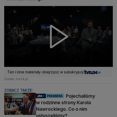
Ten i inne materiały obejrzysz w subskrypcji
Źródło: tvn24.pl
ZOBACZ TAKŻE:
Pojechaliśmy
PREMIERA
27 min
w rodzinne strony Karola
Nawrockiego. Co o nim
usłyszeliśmy?