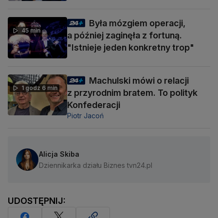
Była mózgiem operacji,
45 min
a później zaginęła z fortuną.
"Istnieje jeden konkretny trop"
Machulski mówi o relacji
1 godz 6 min
z przyrodnim bratem. To polityk
Konfederacji
Piotr Jacoń
Alicja Skiba
Dziennikarka działu Biznes tvn24.pl
UDOSTĘPNIJ: