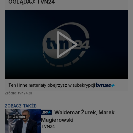
OGLĄDAJ: TVN24
Ten i inne materiały obejrzysz w subskrypcji
Źródło: tvn24.pl
ZOBACZ TAKŻE:
Waldemar Żurek, Marek
44 min
Magierowski
TVN24