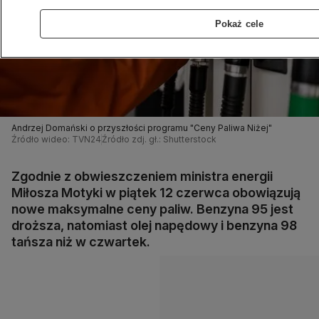
Pokaż cele
Andrzej Domański o przyszłości programu "Ceny Paliwa Niżej"
Źródło wideo: TVN24
Źródło zdj. gł.: Shutterstock
Zgodnie z obwieszczeniem ministra energii
Miłosza Motyki w piątek 12 czerwca obowiązują
nowe maksymalne ceny paliw. Benzyna 95 jest
droższa, natomiast olej napędowy i benzyna 98
tańsza niż w czwartek.