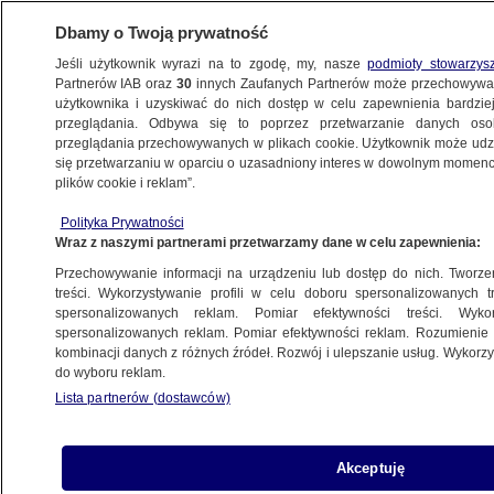
Dbamy o Twoją prywatność
Jeśli użytkownik wyrazi na to zgodę, my, nasze
podmioty stowarzys
Partnerów IAB oraz
30
innych Zaufanych Partnerów może przechowywa
BIZNES
użytkownika i uzyskiwać do nich dostęp w celu zapewnienia bardzi
przeglądania. Odbywa się to poprzez przetwarzanie danych os
przeglądania przechowywanych w plikach cookie. Użytkownik może udzie
MOTO
się przetwarzaniu w oparciu o uzasadniony interes w dowolnym momencie
plików cookie i reklam”.
Ceny paliw w piątek. Ile kosztuje paliwo?
Polityka Prywatności
Wraz z naszymi partnerami przetwarzamy dane w celu zapewnienia:
Alicja Skiba
Przechowywanie informacji na urządzeniu lub dostęp do nich. Tworzeni
12.06.2026, 06:30
treści. Wykorzystywanie profili w celu doboru spersonalizowanych tr
spersonalizowanych reklam. Pomiar efektywności treści. Wyko
spersonalizowanych reklam. Pomiar efektywności reklam. Rozumienie o
Posłuchaj artykułu
kombinacji danych z różnych źródeł. Rozwój i ulepszanie usług. Wykor
Czyta lektor AI
do wyboru reklam.
Lista partnerów (dostawców)
Akceptuję