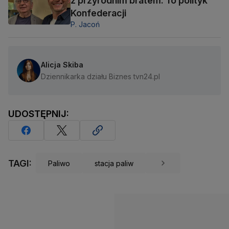
z przyrodnim bratem. To polityk
Konfederacji
P. Jacoń
Alicja Skiba
Dziennikarka działu Biznes tvn24.pl
UDOSTĘPNIJ:
TAGI:
Paliwo
stacja paliw