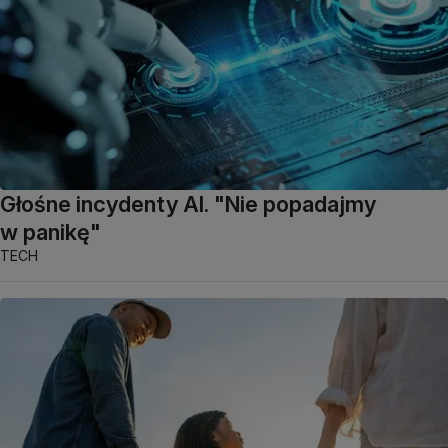
Głośne incydenty AI. "Nie popadajmy
w panikę"
TECH