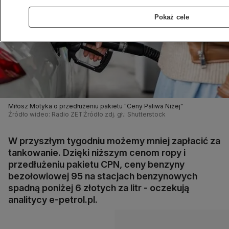
Pokaż cele
Miłosz Motyka o przedłużeniu pakietu "Ceny Paliwa Niżej"
Źródło wideo: Radio ZET
Źródło zdj. gł.: Shutterstock
W przyszłym tygodniu możemy mniej zapłacić za
tankowanie. Dzięki niższym cenom ropy i
przedłużeniu pakietu CPN, ceny benzyny
bezołowiowej 95 na stacjach benzynowych
spadną poniżej 6 złotych za litr - oczekują
analitycy e-petrol.pl.