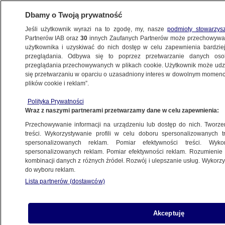
Dbamy o Twoją prywatność
Jeśli użytkownik wyrazi na to zgodę, my, nasze
podmioty stowarzys
Partnerów IAB oraz
30
innych Zaufanych Partnerów może przechowywa
BIZNES
użytkownika i uzyskiwać do nich dostęp w celu zapewnienia bardzi
przeglądania. Odbywa się to poprzez przetwarzanie danych os
przeglądania przechowywanych w plikach cookie. Użytkownik może udzie
MOTO
się przetwarzaniu w oparciu o uzasadniony interes w dowolnym momencie
plików cookie i reklam”.
Czy zapłacimy mniej za tankowanie?
Polityka Prywatności
"Realna nadzieja"
Wraz z naszymi partnerami przetwarzamy dane w celu zapewnienia:
Przechowywanie informacji na urządzeniu lub dostęp do nich. Tworzeni
Alicja Skiba
treści. Wykorzystywanie profili w celu doboru spersonalizowanych tr
spersonalizowanych reklam. Pomiar efektywności treści. Wyko
29.05.2026, 19:25
spersonalizowanych reklam. Pomiar efektywności reklam. Rozumienie o
kombinacji danych z różnych źródeł. Rozwój i ulepszanie usług. Wykor
do wyboru reklam.
Posłuchaj artykułu
Czyta lektor AI
Lista partnerów (dostawców)
Akceptuję