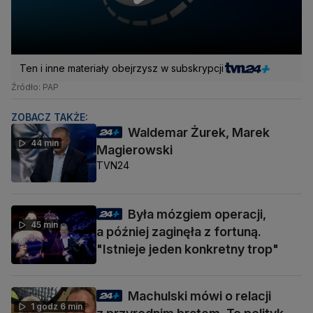
Ten i inne materiały obejrzysz w subskrypcji
Źródło: PAP
ZOBACZ TAKŻE:
Waldemar Żurek, Marek
44 min
Magierowski
TVN24
Była mózgiem operacji,
45 min
a później zaginęła z fortuną.
"Istnieje jeden konkretny trop"
Machulski mówi o relacji
1 godz 6 min