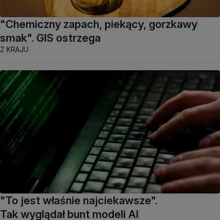
"Chemiczny zapach, piekący, gorzkawy
smak". GIS ostrzega
Z KRAJU
"To jest właśnie najciekawsze".
Tak wyglądał bunt modeli AI