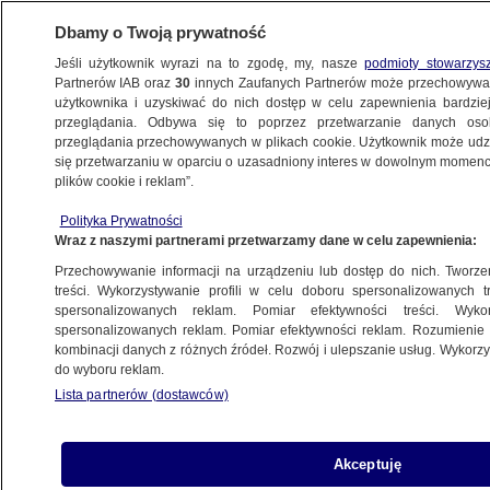
Dbamy o Twoją prywatność
Jeśli użytkownik wyrazi na to zgodę, my, nasze
podmioty stowarzys
Partnerów IAB oraz
30
innych Zaufanych Partnerów może przechowywa
BIZNES
użytkownika i uzyskiwać do nich dostęp w celu zapewnienia bardzi
przeglądania. Odbywa się to poprzez przetwarzanie danych os
przeglądania przechowywanych w plikach cookie. Użytkownik może udzie
MOTO
się przetwarzaniu w oparciu o uzasadniony interes w dowolnym momencie
plików cookie i reklam”.
Tyle kosztuje paliwo w środę
Polityka Prywatności
Wraz z naszymi partnerami przetwarzamy dane w celu zapewnienia:
Alicja Skiba
Przechowywanie informacji na urządzeniu lub dostęp do nich. Tworzeni
27.05.2026, 06:36
treści. Wykorzystywanie profili w celu doboru spersonalizowanych tr
spersonalizowanych reklam. Pomiar efektywności treści. Wyko
spersonalizowanych reklam. Pomiar efektywności reklam. Rozumienie o
Udostępnij
kombinacji danych z różnych źródeł. Rozwój i ulepszanie usług. Wykor
do wyboru reklam.
Lista partnerów (dostawców)
Akceptuję