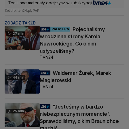
Ten i inne materiały obejrzysz w subskrypcji
Źródło: tvn24.pl, PAP
ZOBACZ TAKŻE:
Pojechaliśmy
PREMIERA
27 min
w rodzinne strony Karola
Nawrockiego. Co o nim
usłyszeliśmy?
TVN24
Waldemar Żurek, Marek
44 min
Magierowski
TVN24
"Jesteśmy w bardzo
25 min
niebezpiecznym momencie".
Sprawdziliśmy, z kim Braun chce
rządzić