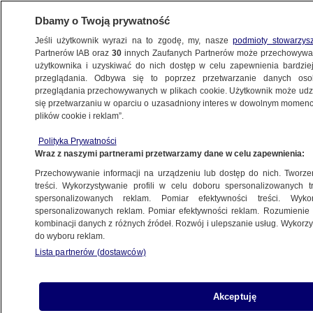
Dbamy o Twoją prywatność
Jeśli użytkownik wyrazi na to zgodę, my, nasze
podmioty stowarzys
Partnerów IAB oraz
30
innych Zaufanych Partnerów może przechowywa
BIZNES
użytkownika i uzyskiwać do nich dostęp w celu zapewnienia bardzi
przeglądania. Odbywa się to poprzez przetwarzanie danych os
przeglądania przechowywanych w plikach cookie. Użytkownik może udzie
HANDEL
się przetwarzaniu w oparciu o uzasadniony interes w dowolnym momencie
plików cookie i reklam”.
Fala upałów uderzyła w zbiory. Ceny ostro
Polityka Prywatności
w górę
Wraz z naszymi partnerami przetwarzamy dane w celu zapewnienia:
Przechowywanie informacji na urządzeniu lub dostęp do nich. Tworzeni
Oprac.
Bartłomiej Ciepielewski
treści. Wykorzystywanie profili w celu doboru spersonalizowanych tr
spersonalizowanych reklam. Pomiar efektywności treści. Wyko
8.07.2026, 07:30
spersonalizowanych reklam. Pomiar efektywności reklam. Rozumienie o
kombinacji danych z różnych źródeł. Rozwój i ulepszanie usług. Wykor
do wyboru reklam.
Posłuchaj artykułu
Czyta lektor AI
Lista partnerów (dostawców)
Akceptuję