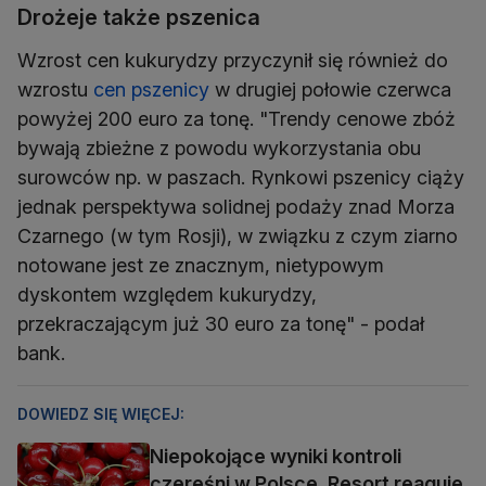
Drożeje także pszenica
Wzrost cen kukurydzy przyczynił się również do
wzrostu
cen pszenicy
w drugiej połowie czerwca
powyżej 200 euro za tonę. "Trendy cenowe zbóż
bywają zbieżne z powodu wykorzystania obu
surowców np. w paszach. Rynkowi pszenicy ciąży
jednak perspektywa solidnej podaży znad Morza
Czarnego (w tym Rosji), w związku z czym ziarno
notowane jest ze znacznym, nietypowym
dyskontem względem kukurydzy,
przekraczającym już 30 euro za tonę" - podał
bank.
DOWIEDZ SIĘ WIĘCEJ:
Niepokojące wyniki kontroli
czereśni w Polsce. Resort reaguje