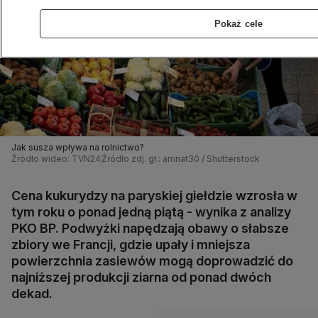
Pokaż cele
Jak susza wpływa na rolnictwo?
Źródło wideo: TVN24
Źródło zdj. gł.: amnat30 / Shutterstock
Cena kukurydzy na paryskiej giełdzie wzrosła w
tym roku o ponad jedną piątą - wynika z analizy
PKO BP. Podwyżki napędzają obawy o słabsze
zbiory we Francji, gdzie upały i mniejsza
powierzchnia zasiewów mogą doprowadzić do
najniższej produkcji ziarna od ponad dwóch
dekad.