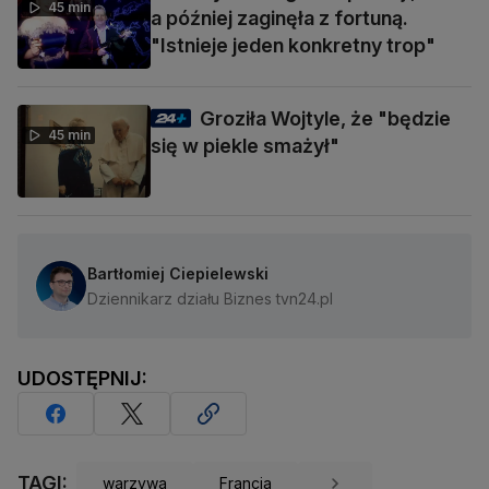
45 min
a później zaginęła z fortuną.
"Istnieje jeden konkretny trop"
Groziła Wojtyle, że "będzie
45 min
się w piekle smażył"
Bartłomiej Ciepielewski
Dziennikarz działu Biznes tvn24.pl
UDOSTĘPNIJ:
TAGI:
warzywa
Francja