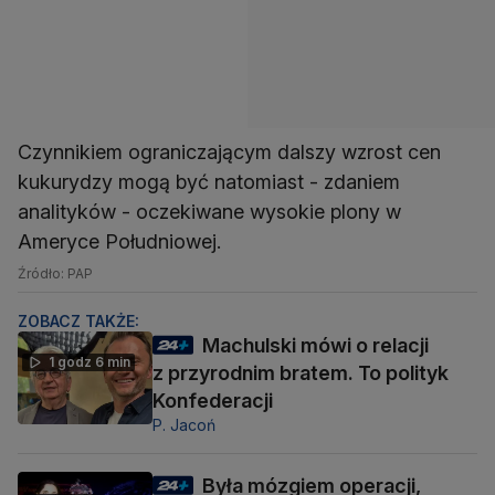
Czynnikiem ograniczającym dalszy wzrost cen
kukurydzy mogą być natomiast - zdaniem
analityków - oczekiwane wysokie plony w
Ameryce Południowej.
Źródło: PAP
ZOBACZ TAKŻE:
Machulski mówi o relacji
1 godz 6 min
z przyrodnim bratem. To polityk
Konfederacji
P. Jacoń
Była mózgiem operacji,