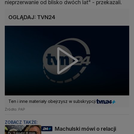
nieprzerwanie od blisko dwóch lat" - przekazali.
OGLĄDAJ: TVN24
Ten i inne materiały obejrzysz w subskrypcji
Źródło: PAP
ZOBACZ TAKŻE:
Machulski mówi o relacji
1 godz 6 min