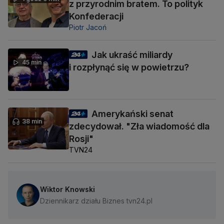
z przyrodnim bratem. To polityk
Konfederacji
Piotr Jacoń
Jak ukraść miliardy
45 min
i rozpłynąć się w powietrzu?
Amerykański senat
38 min
zdecydował. "Zła wiadomość dla
Rosji"
TVN24
Wiktor Knowski
Dziennikarz działu Biznes tvn24.pl