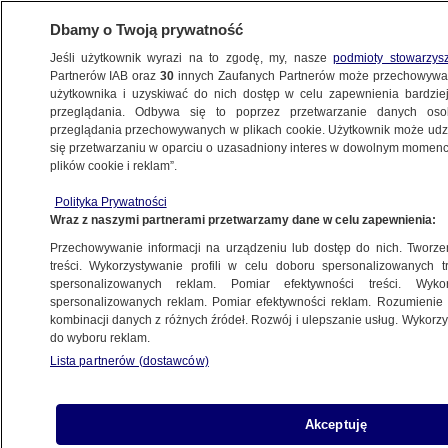
Dbamy o Twoją prywatność
Jeśli użytkownik wyrazi na to zgodę, my, nasze
podmioty stowarzys
Partnerów IAB oraz
30
innych Zaufanych Partnerów może przechowywa
BIZNES
użytkownika i uzyskiwać do nich dostęp w celu zapewnienia bardzi
przeglądania. Odbywa się to poprzez przetwarzanie danych os
przeglądania przechowywanych w plikach cookie. Użytkownik może udzie
DLA FIRM
się przetwarzaniu w oparciu o uzasadniony interes w dowolnym momencie
plików cookie i reklam”.
Wskaźniki jedno, biznes drugie. Rzadkie
Polityka Prywatności
zjawisko w polskiej gospodarce
Wraz z naszymi partnerami przetwarzamy dane w celu zapewnienia:
Przechowywanie informacji na urządzeniu lub dostęp do nich. Tworzeni
Oprac.
Wiktor Knowski
treści. Wykorzystywanie profili w celu doboru spersonalizowanych tr
spersonalizowanych reklam. Pomiar efektywności treści. Wyko
29.06.2026, 10:20
spersonalizowanych reklam. Pomiar efektywności reklam. Rozumienie o
kombinacji danych z różnych źródeł. Rozwój i ulepszanie usług. Wykor
do wyboru reklam.
Posłuchaj artykułu
Czyta lektor AI
Lista partnerów (dostawców)
Akceptuję