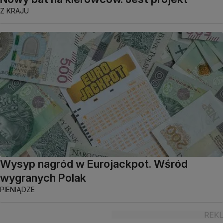
Z KRAJU
Wysyp nagród w Eurojackpot. Wśród
wygranych Polak
PIENIĄDZE