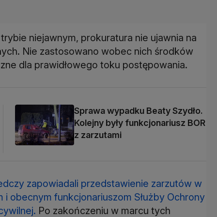
ybie niejawnym, prokuratura nie ujawnia na
nych. Nie zastosowano wobec nich środków
czne dla prawidłowego toku postępowania.
Sprawa wypadku Beaty Szydło.
Kolejny były funkcjonariusz BOR
z zarzutami
ledczy zapowiadali przedstawienie zarzutów w
m i obecnym funkcjonariuszom Służby Ochrony
ywilnej.
Po zakończeniu w marcu tych