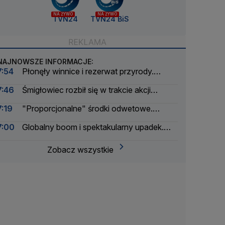
NA ŻYWO
NA ŻYWO
TVN24
TVN24 BiS
NAJNOWSZE INFORMACJE:
7:54
Płonęły winnice i rezerwat przyrody.
Wstrzymano ruch na autostradzie
7:46
Śmigłowiec rozbił się w trakcie akcji
gaśniczej
7:19
"Proporcjonalne" środki odwetowe.
Wprowadzili kontrole graniczne
7:00
Globalny boom i spektakularny upadek.
Czy kryptoaferze można było zapobiec?
Zobacz wszystkie