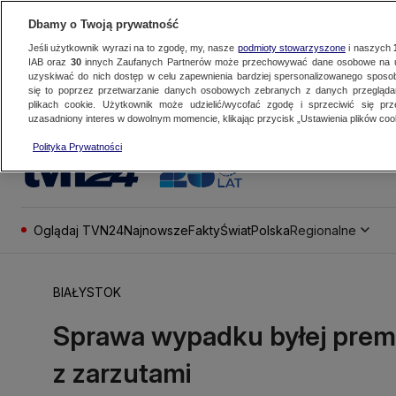
Dbamy o Twoją prywatność
Jeśli użytkownik wyrazi na to zgodę, my, nasze
podmioty stowarzyszone
i naszych
IAB oraz
30
innych Zaufanych Partnerów może przechowywać dane osobowe na ur
uzyskiwać do nich dostęp w celu zapewnienia bardziej spersonalizowanego sposo
się to poprzez przetwarzanie danych osobowych zebranych z danych przegląd
plikach cookie. Użytkownik może udzielić/wycofać zgodę i sprzeciwić się pr
uzasadniony interes w dowolnym momencie, klikając przycisk „Ustawienia plików cook
Polityka Prywatności
Oglądaj TVN24
Najnowsze
Fakty
Świat
Polska
Regionalne
BIAŁYSTOK
Sprawa wypadku byłej premi
z zarzutami