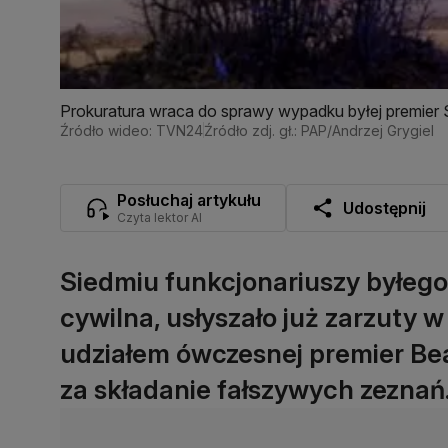
Prokuratura wraca do sprawy wypadku byłej premier 
Źródło wideo: TVN24
Źródło zdj. gł.: PAP/Andrzej Grygiel
Posłuchaj artykułu
Udostępnij
Czyta lektor AI
Siedmiu funkcjonariuszy byłego
cywilna, usłyszało już zarzuty 
udziałem ówczesnej premier Be
za składanie fałszywych zeznań