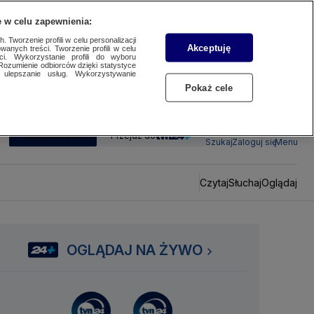
 w celu zapewnienia:
 Tworzenie profili w celu personalizacji
Akceptuję
wanych treści. Tworzenie profili w celu
ci. Wykorzystanie profili do wyboru
Rozumienie odbiorców dzięki statystyce
ulepszanie usług. Wykorzystywanie
Pokaż cele
SUBSKRYBUJ
Przejdź do
Szukaj
Zaloguj się
Menu
Czytaj
Słuchaj
Oglądaj
OGLĄDAJ NA ŻYWO