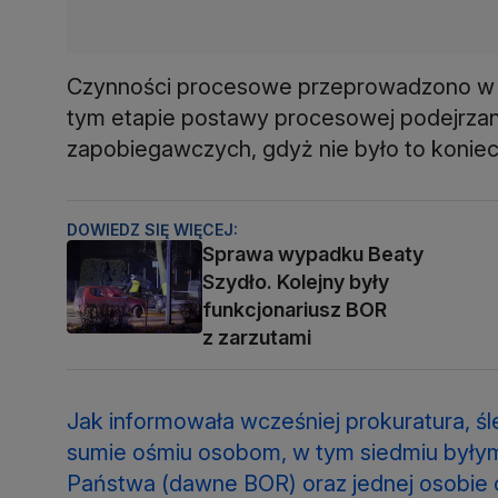
Czynności procesowe przeprowadzono w tr
tym etapie postawy procesowej podejrza
zapobiegawczych, gdyż nie było to konie
DOWIEDZ SIĘ WIĘCEJ:
Sprawa wypadku Beaty
Szydło. Kolejny były
funkcjonariusz BOR
z zarzutami
Jak informowała wcześniej prokuratura, ś
sumie ośmiu osobom, w tym siedmiu były
Państwa (dawne BOR) oraz jednej osobie c