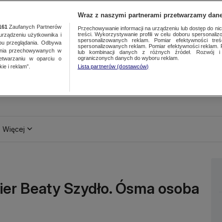
Wraz z naszymi partnerami przetwarzamy dane
161
Zaufanych Partnerów
Przechowywanie informacji na urządzeniu lub dostęp do nich.
treści. Wykorzystywanie profili w celu doboru spersonalizo
ządzeniu użytkownika i
spersonalizowanych reklam. Pomiar efektywności treś
bu przeglądania. Odbywa
spersonalizowanych reklam. Pomiar efektywności reklam. 
ania przechowywanych w
lub kombinacji danych z różnych źródeł. Rozwój i 
ograniczonych danych do wyboru reklam.
zetwarzaniu w oparciu o
ie i reklam”.
Lista partnerów (dostawców)
Więcej
er Beaty Szydło. Ósma osoba