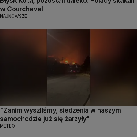
Błysk Kota, pozostali daleko. Polacy skakali
w Courchevel
NAJNOWSZE
"Zanim wyszliśmy, siedzenia w naszym
samochodzie już się żarzyły"
METEO