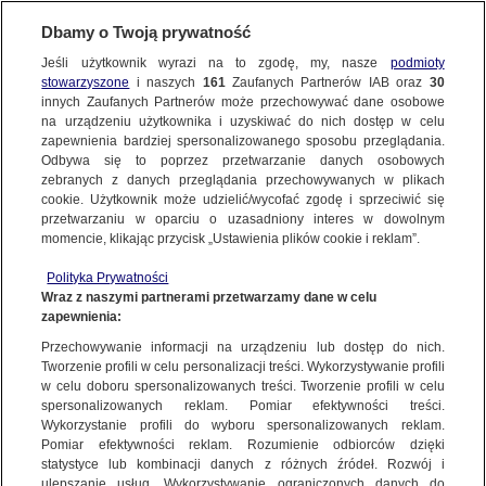
Dbamy o Twoją prywatność
SUBSKRYBUJ
Jeśli użytkownik wyrazi na to zgodę, my, nasze
podmioty
stowarzyszone
i naszych
161
Zaufanych Partnerów IAB oraz
30
25 LAT TVN24
innych Zaufanych Partnerów może przechowywać dane osobowe
na urządzeniu użytkownika i uzyskiwać do nich dostęp w celu
Mieszka w niewielkiej wsi, rysuje dla "New
zapewnienia bardziej spersonalizowanego sposobu przeglądania.
York Times"
Odbywa się to poprzez przetwarzanie danych osobowych
zebranych z danych przeglądania przechowywanych w plikach
cookie. Użytkownik może udzielić/wycofać zgodę i sprzeciwić się
Michał Malinowski
przetwarzaniu w oparciu o uzasadniony interes w dowolnym
momencie, klikając przycisk „Ustawienia plików cookie i reklam”.
20.06.2026, 10:02
Polityka Prywatności
Wraz z naszymi partnerami przetwarzamy dane w celu
Posłuchaj artykułu
zapewnienia:
Czyta lektor AI
Przechowywanie informacji na urządzeniu lub dostęp do nich.
Tworzenie profili w celu personalizacji treści. Wykorzystywanie profili
w celu doboru spersonalizowanych treści. Tworzenie profili w celu
spersonalizowanych reklam. Pomiar efektywności treści.
Wykorzystanie profili do wyboru spersonalizowanych reklam.
Pomiar efektywności reklam. Rozumienie odbiorców dzięki
statystyce lub kombinacji danych z różnych źródeł. Rozwój i
ulepszanie usług. Wykorzystywanie ograniczonych danych do