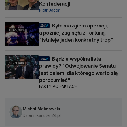
Konfederacji
Piotr Jacoń
Była mózgiem operacji,
45 min
a później zaginęła z fortuną.
"Istnieje jeden konkretny trop"
Będzie wspólna lista
29 min
prawicy? "Odwojowanie Senatu
jest celem, dla którego warto się
porozumieć"
FAKTY PO FAKTACH
Michał Malinowski
Dziennikarz tvn24.pl