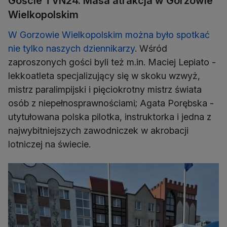
Goście TVN24. Masa atrakcja w Gorzowie
Wielkopolskim
W Gorzowie Wielkopolskim można było spotkać
nie tylko naszych dziennikarzy
. Wśród
zaproszonych gości byli też m.in. Maciej Lepiato -
lekkoatleta specjalizujący się w skoku wzwyż,
mistrz paralimpijski i pięciokrotny mistrz świata
osób z niepełnosprawnościami; Agata Porębska -
utytułowana polska pilotka, instruktorka i jedna z
najwybitniejszych zawodniczek w akrobacji
lotniczej na świecie.