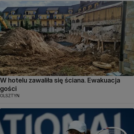
W hotelu zawaliła się ściana. Ewakuacja
gości
OLSZTYN