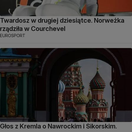
Twardosz w drugiej dziesiątce. Norweżka
rządziła w Courchevel
EUROSPORT
Głos z Kremla o Nawrockim i Sikorskim.