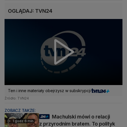
OGLĄDAJ: TVN24
Ten i inne materiały obejrzysz w subskrypcji
Źródło: TVN24
ZOBACZ TAKŻE:
Machulski mówi o relacji
1 godz 6 min
z przyrodnim bratem. To polityk