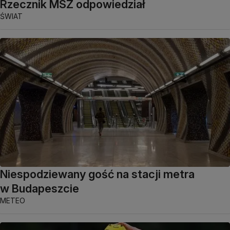
Rzecznik MSZ odpowiedział
ŚWIAT
Niespodziewany gość na stacji metra
w Budapeszcie
METEO