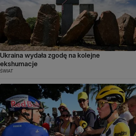
Ukraina wydała zgodę na kolejne
ekshumacje
ŚWIAT