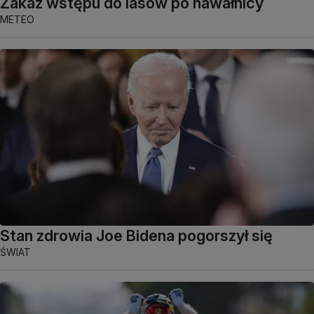
Zakaz wstępu do lasów po nawałnicy
METEO
Stan zdrowia Joe Bidena pogorszył się
ŚWIAT